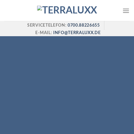
Skip
to
content
SERVICETELEFON:
0700.88226655
E-MAIL:
INFO@TERRALUXX.DE