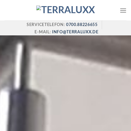
Skip
to
content
SERVICETELEFON:
0700.88226655
E-MAIL:
INFO@TERRALUXX.DE